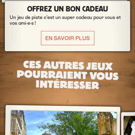
OFFREZ UN BON CADEAU
Un jeu de piste c’est un super cadeau pour vous et
vos ami·e·s !
EN SAVOIR PLUS
CES AUTRES JEUX
POURRAIENT VOUS
INTÉRESSER