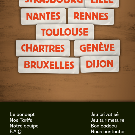
RENNES
NANTES
TOULOUSE
GENÈVE
CHARTRES
DIJON
BRUXELLES
Le concept
Jeu privatisé
Nos Tarifs
Jeu sur mesure
Notre équipe
Bon cadeau
F.À.Q
Nous contacter