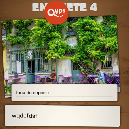
ENQUETE 4
Lieu de départ :
wqdefdsf