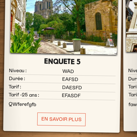
ENQUETE 5
Niv
Niveau :
WAD
Dur
Durée :
EAFSD
Tarif :
Tari
DAESFD
Tari
Tarif -25 ans :
EFASDF
fa
QWferefgfb
EN SAVOIR PLUS