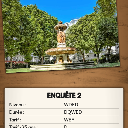
ENQUÊTE 2
Niveau :
WDED
Durée :
DQWED
Tarif :
WEF
Tarif -25 ans :
D