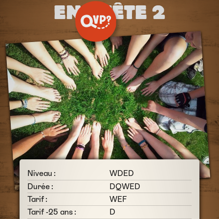
ENQUÊTE 2
Niveau :
WDED
Durée :
DQWED
Tarif :
WEF
Tarif -25 ans :
D