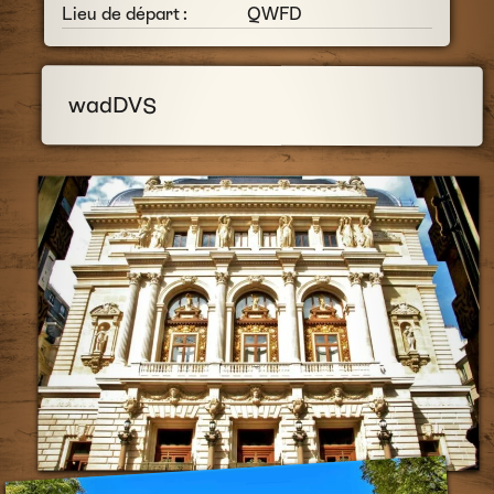
Lieu de départ :
QWFD
wadDVS