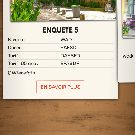
ENQUETE 5
WAD
Niveau :
EAFSD
Durée :
DAESFD
Tarif :
wqde
EFASDF
Tarif -25 ans :
QWferefgfb
EN SAVOIR PLUS