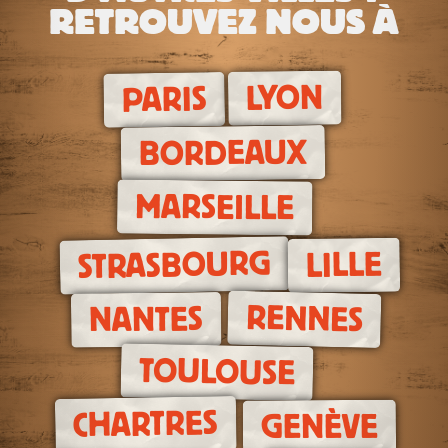
RETROUVEZ NOUS À
LYON
PARIS
BORDEAUX
MARSEILLE
STRASBOURG
LILLE
RENNES
NANTES
TOULOUSE
CHARTRES
GENÈVE