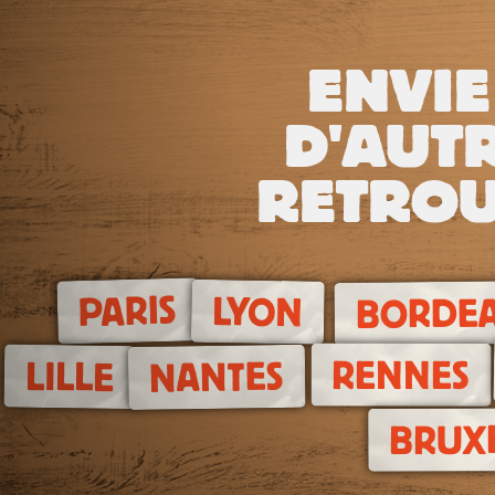
ENVIE
D'AUTR
RETROU
PARIS
LYON
BORDE
RENNES
LILLE
NANTES
BRUX