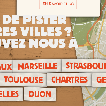
EN SAVOIR PLUS
 DE PISTER
ES VILLES ?
VEZ NOUS À
STRASBOU
MARSEILLE
AUX
TOULOUSE
CHARTRES
G
DIJON
ELLES