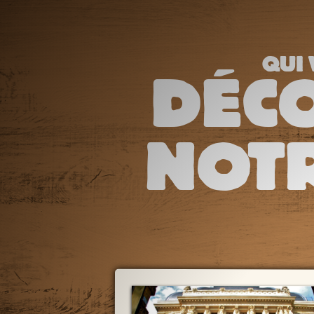
QUI 
DÉC
NOTR