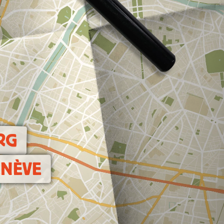
RG
ENÈVE