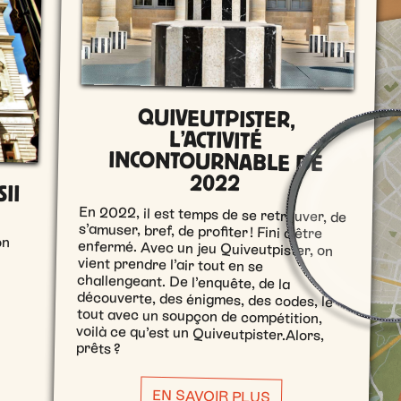
QUIVEUTPISTER,
L’ACTIVITÉ
INCONTOURNABLE DE
2022
II
En 2022, il est temps de se retrouver, de
s’amuser, bref, de profiter ! Fini d’être
enfermé. Avec un jeu Quiveutpister, on
vient prendre l’air tout en se
challengeant. De l’enquête, de la
découverte, des énigmes, des codes, le
tout avec un soupçon de compétition,
voilà ce qu’est un Quiveutpister.Alors,
prêts ?
EN SAVOIR PLUS