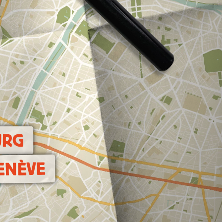
URG
ENÈVE