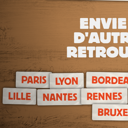
ENVIE
D'AUTR
RETROU
PARIS
BORDE
LYON
LILLE
RENNES
NANTES
BRUXE