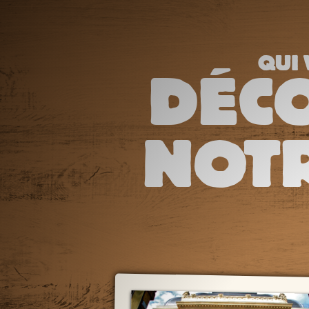
QUI 
DÉC
NOTR