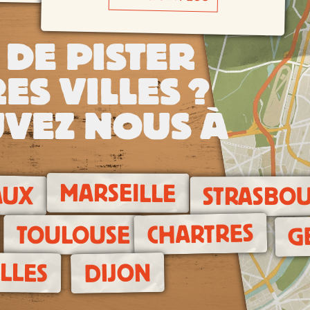
 DE PISTER
ES VILLES ?
VEZ NOUS À
MARSEILLE
AUX
STRASBO
CHARTRES
TOULOUSE
G
LLES
DIJON